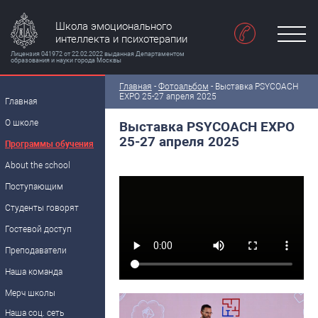
Школа эмоционального
интеллекта и психотерапии
Лицензия 041972 от 22.02.2022 выданная Департаментом
образования и науки города Москвы
Главная
-
Фотоальбом
- Выставка PSYCOACH
EXPO 25-27 апреля 2025
Главная
О школе
Выставка PSYCOACH EXPO
25-27 апреля 2025
Программы обучения
About the school
Поступающим
Студенты говорят
Гостевой доступ
Преподаватели
Наша команда
Мерч школы
Наша соц. сеть