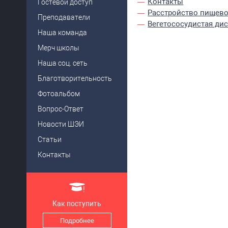
Контакты
Гостевой доступ
Расстройство пищево
Преподаватели
Вегетососудистая ди
Наша команда
Мерч школы
Наша соц. сеть
Благотворительность
Фотоальбом
Вопрос-Ответ
Новости ШЭИ
Статьи
Контакты
Как поступить
Подробнее