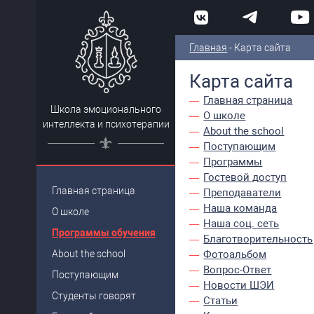
Главная
- Карта сайта
Карта сайта
Главная
страница
Школа эмоционального
О школе
интеллекта и психотерапии
About the school
Поступающим
Программы
Гостевой доступ
Главная
страница
Преподаватели
Наша команда
О школе
Наша соц. сеть
Программы обучения
Благотворительность
About the school
Фотоальбом
Вопрос-Ответ
Поступающим
Новости ШЭИ
Студенты говорят
Статьи