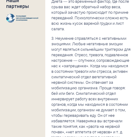
Наши
Диета — это временный фактор, где после
партнеры
срыва вас ждет обратный набор веса,
который зачастую происходит по причине
перееданий. Психологически сложно есть
всю жизнь кусок вареной грудки и лист
салата.
3. Неумение справляться с негативными
эмоциями. Любые негативные эмоции
могут являться сильнейшим триггером для
переедания. Стресс, тревога, подавленное
настроение — спутники, сопровождающие
нас к «запрещенке». Когда мы находимся
в состоянии тревоги или стресса, активен
симпатический отдел вегетативной
нервной системы. Он отвечает за
мобилизацию организма. Проще говоря:
бей или беги. Симпатический отдел
иннервирует работу всех внутренних
органов, когда мы находимся в состоянии
мобилизации, организм не думает о том,
чтобы переваривать еду. Он от нее
избавляется. Наверняка вы встречали
такие понятия, как «рвота на нервной
почве», «нет аппетита от нервов» и т. д.