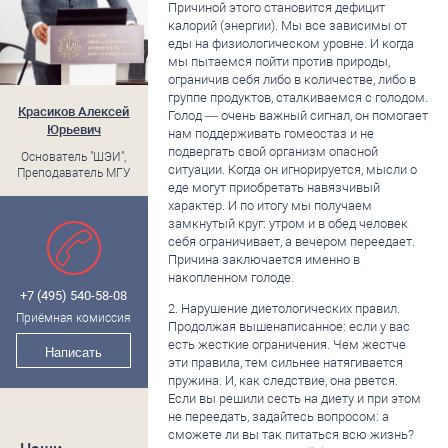
Причиной этого становится дефицит
калорий (энергии). Мы все зависимы от
еды на физиологическом уровне. И когда
мы пытаемся пойти против природы,
ограничив себя либо в количестве, либо в
группе продуктов, сталкиваемся с голодом.
Красиков Алексей
Голод — очень важный сигнал, он помогает
Юрьевич
нам поддерживать гомеостаз и не
подвергать свой организм опасной
Основатель "ШЭИ",
ситуации. Когда он игнорируется, мысли о
Преподаватель МГУ
еде могут приобретать навязчивый
характер. И по итогу мы получаем
замкнутый круг: утром и в обед человек
себя ограничивает, а вечером переедает.
Причина заключается именно в
накопленном голоде.
+7 (495) 540-58-08
2. Нарушение диетологических правил.
Приёмная комиссия
Продолжая вышенаписанное: если у вас
есть жесткие ограничения. Чем жестче
Написать
эти правила, тем сильнее натягивается
пружина. И, как следствие, она рвется.
Если вы решили сесть на диету и при этом
не переедать, задайтесь вопросом: а
сможете ли вы так питаться всю жизнь?