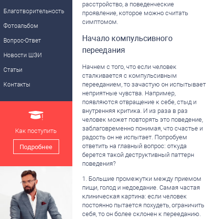
расстройство, а поведенческие
Благотворительность
проявление, которое можно считать
симптомом.
Фотоальбом
Начало компульсивного
Вопрос-Ответ
переедания
Новости ШЭИ
Начнем с того, что если человек
Статьи
сталкивается с компульсивным
перееданием, то зачастую он испытывает
Контакты
неприятные чувства. Например,
появляются отвращение к себе, стыд и
внутренняя критика. И из раза в раз
человек может повторять это поведение,
заблаговременно понимая, что счастье и
Как поступить
радость он не испытает. Попробуем
ответить на главный вопрос: откуда
Подробнее
берется такой деструктивный паттерн
поведения?
1. Большие промежутки между приемом
пищи, голод и недоедание. Самая частая
клиническая картина: если человек
постоянно пытается похудеть, ограничить
себя, то он более склонен к перееданию.