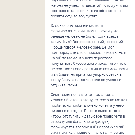
же они не умеют отдыхать? Потому что им
постоянно кажется, что их обгонят, они
проиграют, что-то упустят.
Здесь очень важный момент
формирования симптома. Почему же
раньше человек не болел, хотя всегда
таким был? Вопрос отличный, но тонкий.
Проще говоря, человек раньше мог
подтверждать свою незаменимость. Но в
какой-то момент у него перестало
получаться. Скорее всего из-за того, что он
не соотносит свои реальные возможности
и амбиции, но при этом упорно бьется в
стену. Уступать такие люди не умеют и
отдыхать тоже.
Симптомы появляются тогда, когда
человек бьется в стену, которую не может
пробить, но пробить очень хочет, а у него
никак не выходит. В итоге вместо того,
чтобы отступить и дать себе право уйти в
сторону или банально отдохнуть,
формируется тревожный невротический
симптом, как правило — это панические