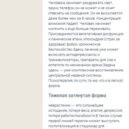
Человека начинает раздражать свет,
звуки, телефон, он не может и не хочет
отвечать на сообщения. Он не высыпается
даже более чем за 8 часов. Концентрация
внимания падает. Человек начинает
косячить и еще больше переживать.
Присоединяются вегетативная дисфункция
и панические атаки, ипохондрия (страх за
здоровье) фобии, хроническое
беспокойство.Здесь лечение уже может
включать антидепрессанты и
транквилизаторы, препараты для сна и
аппетита по назначению врача.Задача
здесь — уже комплексное восстановление
центральной нервной системы.
Психотерапия, по сути, та же, что и в легкой
форме.
Тяжелая затянутая форма
неврастении — это сильнейшее
истощение, потеря веса, апатия, депрессия,
потеря работоспособности.В таком случае
первой линией терапии может выступать
госпитализация в стационар для