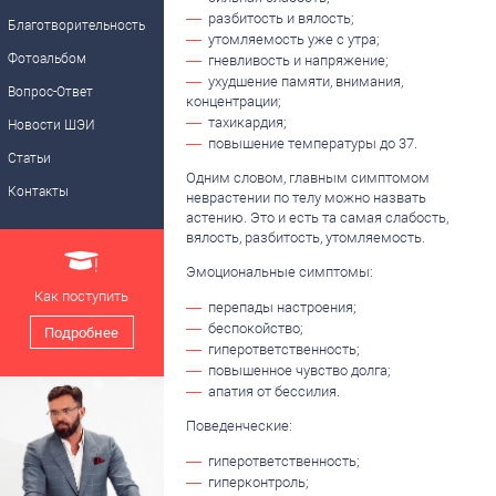
разбитость и вялость;
Благотворительность
утомляемость уже с утра;
Фотоальбом
гневливость и напряжение;
ухудшение памяти, внимания,
Вопрос-Ответ
концентрации;
тахикардия;
Новости ШЭИ
повышение температуры до 37.
Статьи
Одним словом, главным симптомом
Контакты
неврастении по телу можно назвать
астению. Это и есть та самая слабость,
вялость, разбитость, утомляемость.
Эмоциональные симптомы:
Как поступить
перепады настроения;
беспокойство;
Подробнее
гиперответственность;
повышенное чувство долга;
апатия от бессилия.
Поведенческие:
гиперответственность;
гиперконтроль;