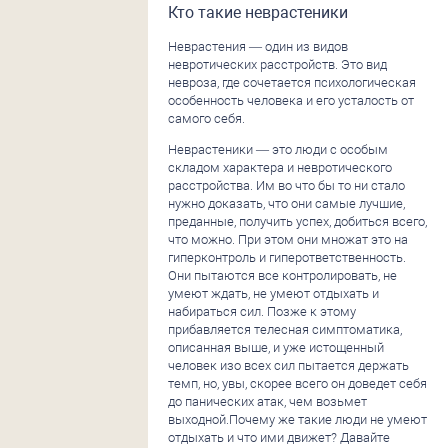
Кто такие неврастеники
Неврастения — один из видов
невротических расстройств. Это вид
невроза, где сочетается психологическая
особенность человека и его усталость от
самого себя.
Неврастеники — это люди с особым
складом характера и невротического
расстройства. Им во что бы то ни стало
нужно доказать, что они самые лучшие,
преданные, получить успех, добиться всего,
что можно. При этом они множат это на
гиперконтроль и гиперответственность.
Они пытаются все контролировать, не
умеют ждать, не умеют отдыхать и
набираться сил. Позже к этому
прибавляется телесная симптоматика,
описанная выше, и уже истощенный
человек изо всех сил пытается держать
темп, но, увы, скорее всего он доведет себя
до панических атак, чем возьмет
выходной.Почему же такие люди не умеют
отдыхать и что ими движет? Давайте