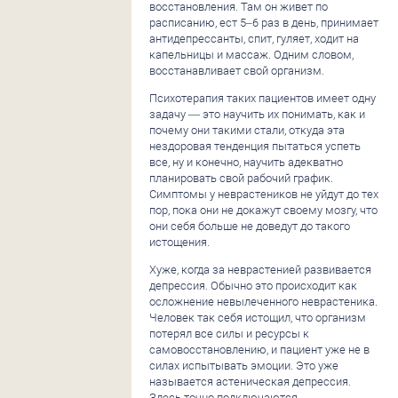
восстановления. Там он живет по
расписанию, ест 5–6 раз в день, принимает
антидепрессанты, спит, гуляет, ходит на
капельницы и массаж. Одним словом,
восстанавливает свой организм.
Психотерапия таких пациентов имеет одну
задачу — это научить их понимать, как и
почему они такими стали, откуда эта
нездоровая тенденция пытаться успеть
все, ну и конечно, научить адекватно
планировать свой рабочий график.
Симптомы у неврастеников не уйдут до тех
пор, пока они не докажут своему мозгу, что
они себя больше не доведут до такого
истощения.
Хуже, когда за неврастенией развивается
депрессия. Обычно это происходит как
осложнение невылеченного неврастеника.
Человек так себя истощил, что организм
потерял все силы и ресурсы к
самовосстановлению, и пациент уже не в
силах испытывать эмоции. Это уже
называется астеническая депрессия.
Здесь точно подключаются