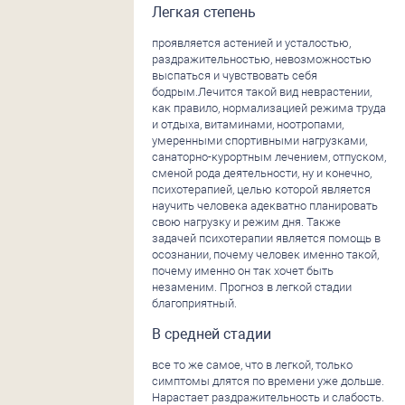
Легкая степень
проявляется астенией и усталостью,
раздражительностью, невозможностью
выспаться и чувствовать себя
бодрым.Лечится такой вид неврастении,
как правило, нормализацией режима труда
и отдыха, витаминами, ноотропами,
умеренными спортивными нагрузками,
санаторно-курортным лечением, отпуском,
сменой рода деятельности, ну и конечно,
психотерапией, целью которой является
научить человека адекватно планировать
свою нагрузку и режим дня. Также
задачей психотерапии является помощь в
осознании, почему человек именно такой,
почему именно он так хочет быть
незаменим. Прогноз в легкой стадии
благоприятный.
В средней стадии
все то же самое, что в легкой, только
симптомы длятся по времени уже дольше.
Нарастает раздражительность и слабость.