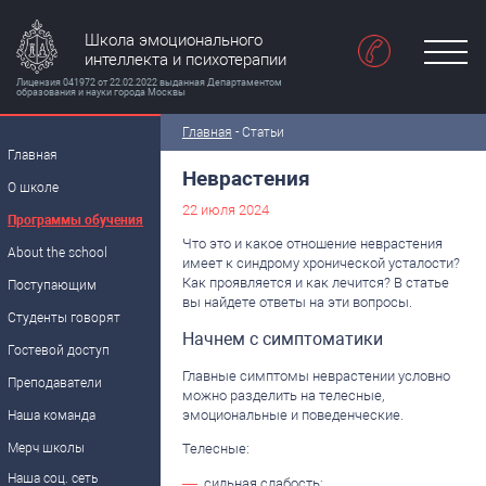
Школа эмоционального
интеллекта и психотерапии
Лицензия 041972 от 22.02.2022 выданная Департаментом
образования и науки города Москвы
Главная
-
Статьи
Главная
Неврастения
О школе
22 июля 2024
Программы обучения
Что это и какое отношение неврастения
About the school
имеет к синдрому хронической усталости?
Как проявляется и как лечится? В статье
Поступающим
вы найдете ответы на эти вопросы.
Студенты говорят
Начнем с симптоматики
Гостевой доступ
Главные симптомы неврастении условно
Преподаватели
можно разделить на телесные,
эмоциональные и поведенческие.
Наша команда
Мерч школы
Телесные:
Наша соц. сеть
сильная слабость;