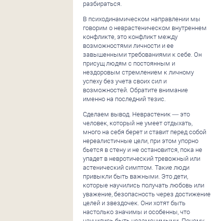
разбираться.
В психодинамическом направлении мы
говорим о неврастеническом внутреннем
конфликте, это конфликт между
возможностями личности и ее
завышенными требованиями к себе. Он
присущ людям с постоянным и
нездоровым стремлением к личному
успеху без учета своих сил и
возможностей. Обратите внимание
именно на последний тезис.
Сделаем вывод. Неврастеник — это
человек, который не умеет отдыхать,
много на себя берет и ставит перед собой
нереалистичные цели, при этом упорно
бьется в стену и не остановится, пока не
упадет в невротический тревожный или
астенический симптом. Такие люди
привыкли быть важными. Это дети,
которые научились получать любовь или
уважение, безопасность через достижение
целей и звездочек. Они хотят быть
настолько значимы и особенны, что
научились быть незаменимыми. Почему